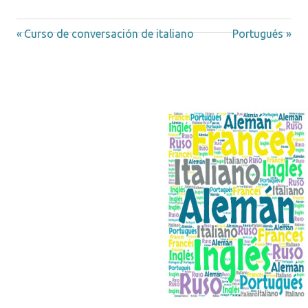
Entrada
Siguiente
Navegación
Curso de conversación de italiano
Portugués
anterior:
entrada:
de
entradas