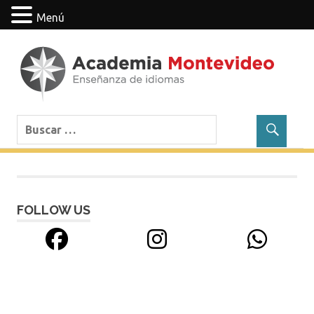
Menú
Saltar
contenido
Cursos
Academia
de
idiomas:
Montevideo
francés,
inglés,
alemán,
italiano,
FOLLOW US
ruso
y
portugués