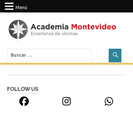
Menú
Saltar
contenido
Cursos
Academia
de
idiomas:
Montevideo
francés,
inglés,
alemán,
italiano,
FOLLOW US
ruso
y
portugués