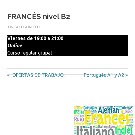
FRANCÉS nivel B2
09/05/2024
MARTÍN BARCELONA
UNCATEGORIZED
Viernes de 19:00 a 21:00
Online
Curso regular grupal
Entrada
Siguiente
Navegación
::OFERTAS DE TRABAJO::
Portugués A1 y A2
anterior:
entrada:
de
entradas